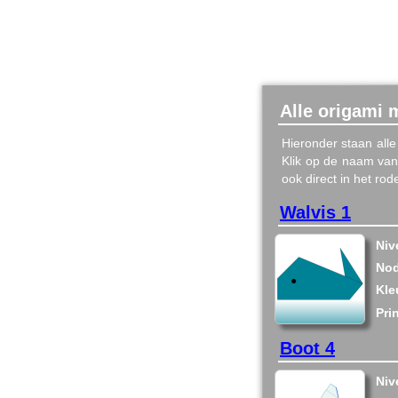
Alle origami m
Hieronder staan alle
Klik op de naam van 
ook direct in het ro
Walvis 1
Niv
Nod
Kle
Pri
Boot 4
Niv