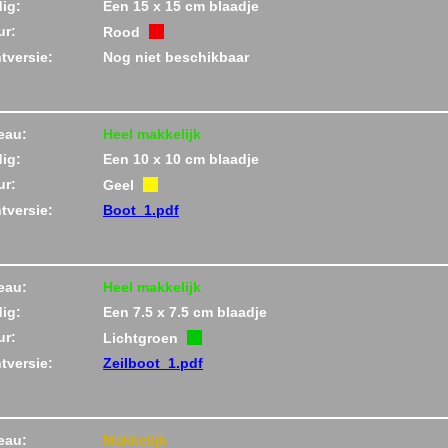
ig:
Een 15 x 15 cm blaadje
ur:
Rood
ntversie:
Nog niet beschikbaar
eau:
Heel makkelijk
ig:
Een 10 x 10 cm blaadje
ur:
Geel
ntversie:
Boot_1.pdf
eau:
Heel makkelijk
ig:
Een 7.5 x 7.5 cm blaadje
ur:
Lichtgroen
ntversie:
Zeilboot_1.pdf
eau:
Makkelijk