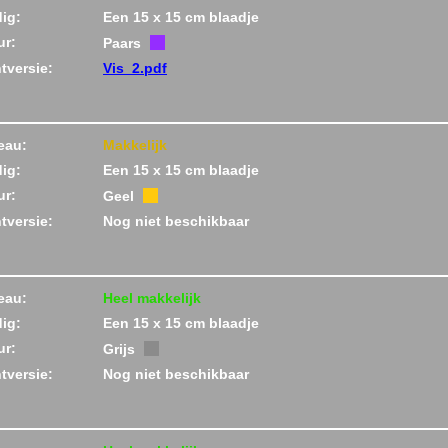
ig:
Een 15 x 15 cm blaadje
ur:
Paars
ntversie:
Vis_2.pdf
eau:
Makkelijk
ig:
Een 15 x 15 cm blaadje
ur:
Geel
ntversie:
Nog niet beschikbaar
eau:
Heel makkelijk
ig:
Een 15 x 15 cm blaadje
ur:
Grijs
ntversie:
Nog niet beschikbaar