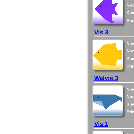
Nod
Kle
Pri
Vis 3
Niv
Nod
Kle
Pri
Walvis 3
Niv
Nod
Kle
Pri
Vis 1