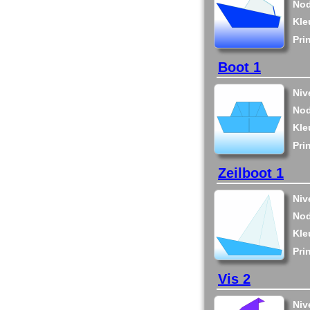
Nod
Kle
Pri
Boot 1
Niv
Nod
Kle
Pri
Zeilboot 1
Niv
Nod
Kle
Pri
Vis 2
Niv