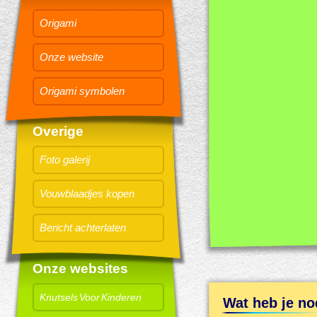
Origami
Onze website
Origami symbolen
Overige
Foto galerij
Vouwblaadjes kopen
Bericht achterlaten
Onze websites
Knutsels Voor Kinderen
Wat heb je no