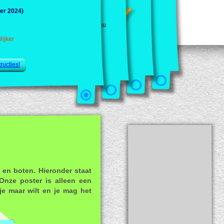
stman 4 is er!
er 2024)
 het vouwen van alle
 alfabet zijn nu
origami instructies van Kerstman 4 nu
onze website!
cument uitprinten!
cties.
lijker
odellen!
 de instructies van Kerstman 4!
ucties te gaan
ructies!
 en boten. Hieronder staat
Onze poster is alleen een
je maar wilt en je mag het