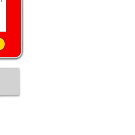
p
10
20