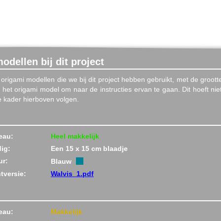
odellen bij dit project
 origami modellen die we bij dit project hebben gebruikt, met de groott
het origami model om naar de instructies ervan te gaan. Dit hoeft niet,
de kader hierboven volgen.
eau:
Heel makkelijk
ig:
Een 15 x 15 cm blaadje
ur:
Blauw
ntversie:
Walvis_1.pdf
eau:
Makkelijk