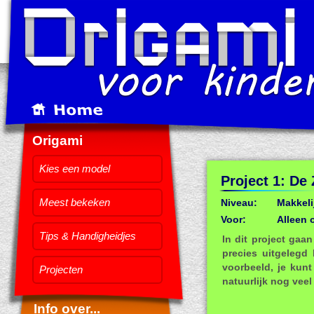
Origami
Kies een model
Project 1: De
Meest bekeken
Niveau:
Makkeli
Voor:
Alleen 
Tips & Handigheidjes
In dit project gaa
precies uitgelegd
voorbeeld, je kunt
Projecten
natuurlijk nog vee
Info over...