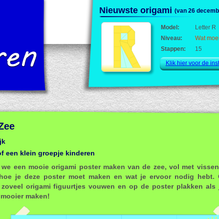
Probeer het uit!
De printversie van Ker
Nieuwste origami
(van 26 decemb
Instructies voor
Vouw deze ster in
26 letters van het
Je kunt onze 
15 stappen met onze
Model:
Letter R
beschikbaar op 
ook als pdf do
superduidelijke instru
Niveau:
Wat moei
Stappen:
15
Ga naar alle m
Ga naar
Klik hier om naar de instr
Klik hier voor de inst
 Zee
jk
of een klein groepje kinderen
n we een mooie origami poster maken van de zee, vol met vissen
 hoe je deze poster moet maken en wat je ervoor nodig hebt. 
 zoveel origami figuurtjes vouwen en op de poster plakken als 
l mooier maken!