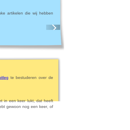
uke artikelen die wij hebben
itleg
te bestuderen over de
t in een keer lukt, dat heeft
hebt gewoon nog een keer, of