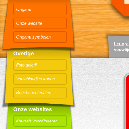
Origami
Onze website
Origami symbolen
Let op:
vouwlij
Overige
Foto galerij
Vouwblaadjes kopen
Bericht achterlaten
Onze websites
Knutsels Voor Kinderen