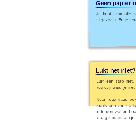
Geen papier i
Je kunt bijna alle 
uitgezocht. En je bet
Lukt het niet?
Lukt een stap niet,
vouwpijl waar je niet
Neem daarnaast ook 
Zoals een van de tip
iedereen wel en hoo
vraag iemand om je 
Letter K