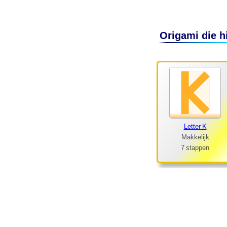
Makkelijk
7 stappen
Origami die hi
Letter O
Makkelijk
10 stappen