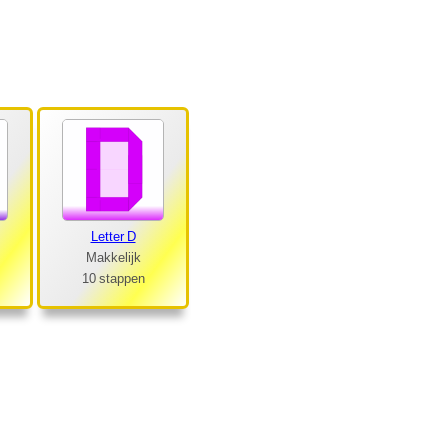
Letter D
Makkelijk
10 stappen