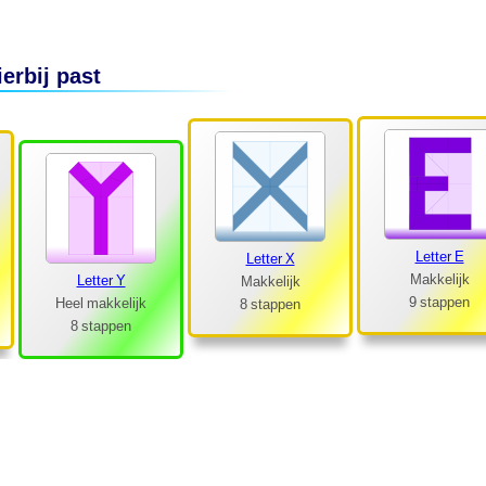
Heel makkelijk
Letter X
8 stappen
Makkelijk
8 stappen
erbij past
Letter E
Makkelijk
9 stappen
Letter F
Makkelijk
11 stappen