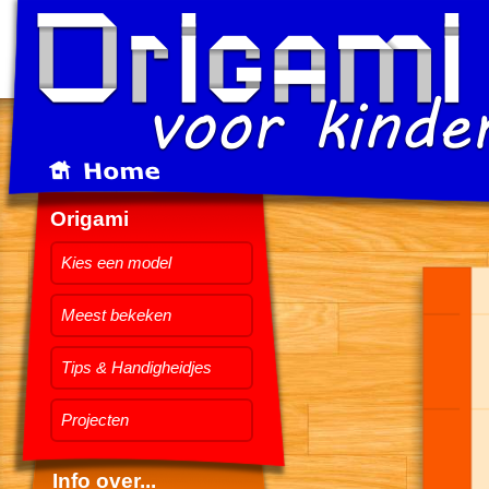
Origami
Kies een model
Meest bekeken
Tips & Handigheidjes
Projecten
Info over...