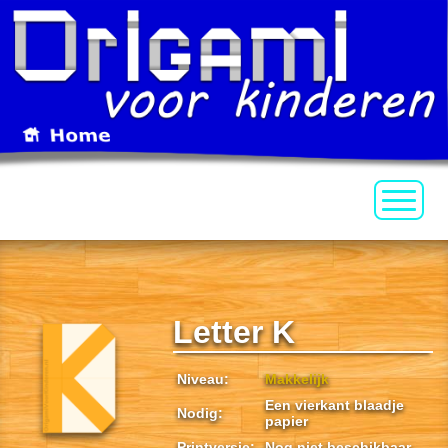
Letter K
Niveau:
Makkelijk
Een vierkant blaadje
Nodig:
papier
Printversie:
Nog niet beschikbaar