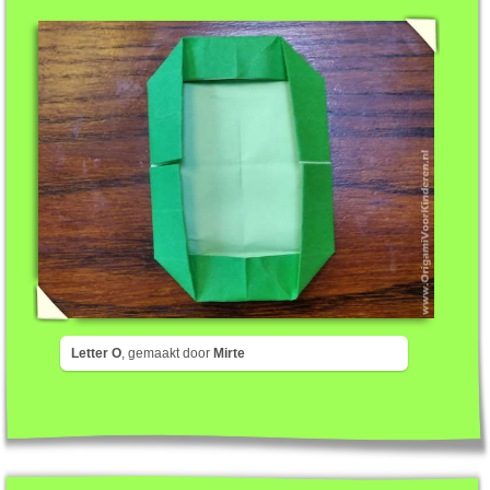
Letter O
, gemaakt door
Mirte
Letter K
Makkelijk
7 stappen