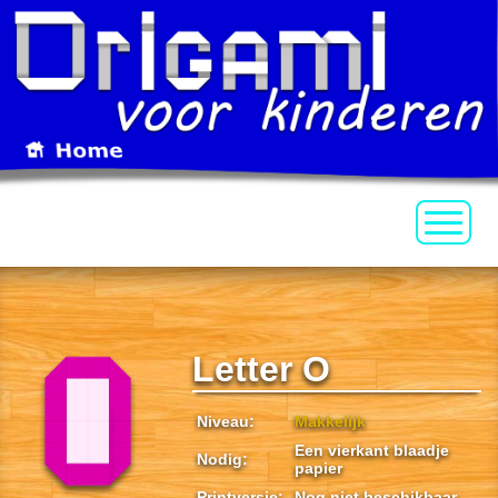
Letter O
Niveau:
Makkelijk
Een vierkant blaadje
Nodig:
papier
Printversie:
Nog niet beschikbaar