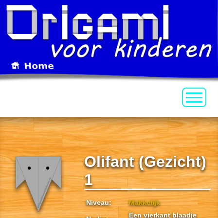
Olifant (Gezicht)
1
Niveau:
Makkelijk
Een vierkant blaadje