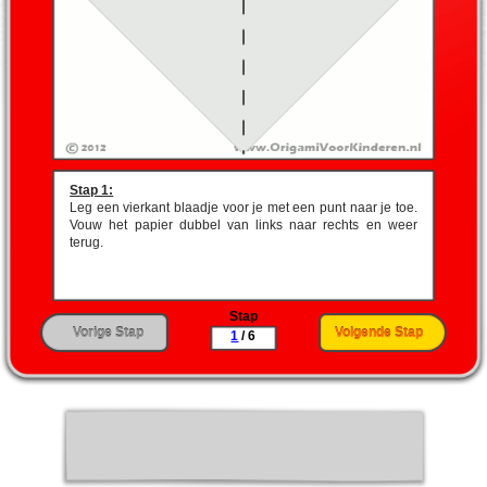
Stap 1:
Leg een vierkant blaadje voor je met een punt naar je toe.
Vouw het papier dubbel van links naar rechts en weer
terug.
Ga naar stap:
Stap
1
2
3
4
5
6
Af
Vorige Stap
Volgende Stap
1
/ 6