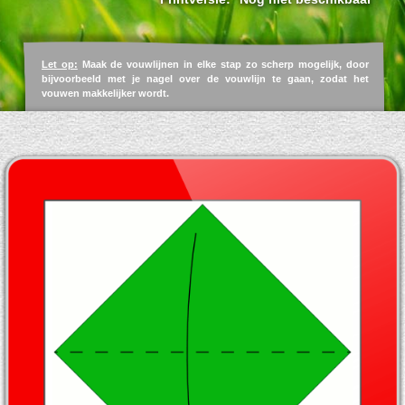
Let op:
Maak de vouwlijnen in elke stap zo scherp mogelijk, door
bijvoorbeeld met je nagel over de vouwlijn te gaan, zodat het
vouwen makkelijker wordt.