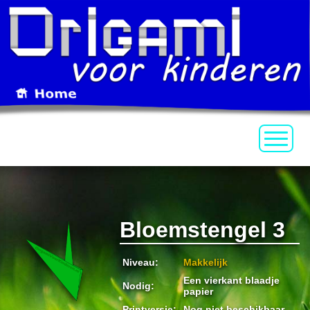
Bloemstengel 3
Niveau:
Makkelijk
Een vierkant blaadje
Nodig:
papier
Printversie:
Nog niet beschikbaar